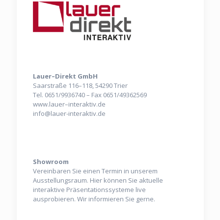
Anschrift
Lauer
–
D
i
re
k
t
Gmb
H
S
a
a
rs
t
r
aß
e
1
1
6
–
1
1
8,
5
42
9
0
T
ri
e
r
T
e
l.
0
6
5
1/9936740
–
F
a
x
0
6
5
1/
4
9
36
2
5
6
9
ww
w
.la
ue
r
–
i
n
t
e
r
a
k
t
i
v
.
d
e
info@lauer-interaktiv.de
Showroom
Showroom
Vereinbaren Sie einen Termin in unserem
Ausstellungsraum. Hier können Sie aktuelle
interaktive Präsentationssysteme live
ausprobieren. Wir informieren Sie gerne.