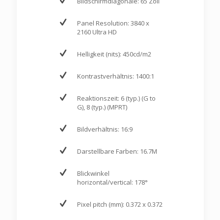
Bildschirmdiagonale: 65 Zoll
Panel Resolution: 3840 x
2160 Ultra HD
Helligkeit (nits): 450cd/m2
Kontrastverhältnis: 1400:1
Reaktionszeit: 6 (typ.) (G to
G), 8 (typ.) (MPRT)
Bildverhältnis: 16:9
Darstellbare Farben: 16.7M
Blickwinkel
horizontal/vertical: 178°
Pixel pitch (mm): 0.372 x 0.372