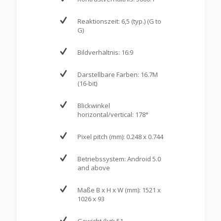
Reaktionszeit: 6,5 (typ.) (G to
G)
Bildverhältnis: 16:9
Darstellbare Farben: 16.7M
(16-bit)
Blickwinkel
horizontal/vertical: 178°
Pixel pitch (mm): 0.248 x 0.744
Betriebssystem: Android 5.0
and above
Maße B x H x W (mm): 1521 x
1026 x 93