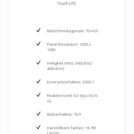
Touch LITE.
Bildschirmdiagonale: 70 inch
Panel Resolution: 1920 x
1080
Helligkeit (nits): 340cd/m2 -
400cd/m2
Kontrastverhältnis: 5000:1
Reaktionszeit: 6,5 (typ.) (G to
G)
Bildverhältnis: 16:9
Darstellbare Farben: 16.7M
(16-bit)